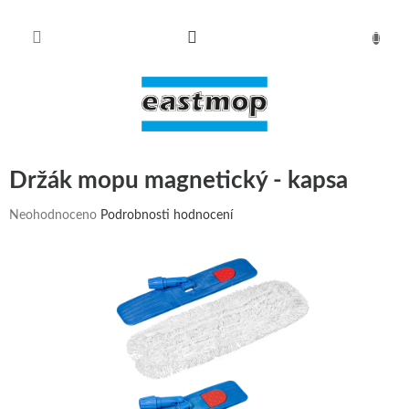
Přejít
na
obsah
NÁKUPN
KOŠÍK
Držák mopu magnetický - kapsa
Průměrné
Neohodnoceno
Podrobnosti hodnocení
hodnocení
produktu
je
0,0
z
5
hvězdiček.