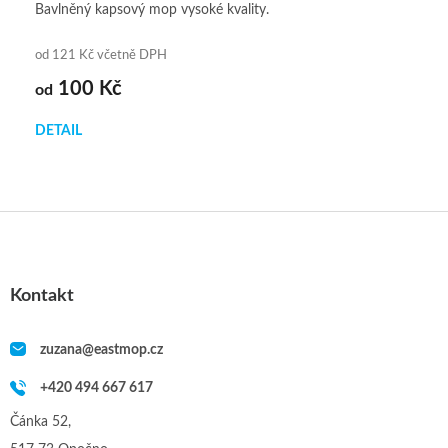
Bavlněný kapsový mop vysoké kvality.
od 121 Kč včetně DPH
100 Kč
od
DETAIL
Z
á
p
a
Kontakt
t
í
zuzana
@
eastmop.cz
+420 494 667 617
Čánka 52,