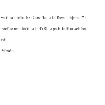
 vozík na kolečkách se ždímačkou a kbelíkem o objemu 17 l.
a vodítko nebo košík na kbelík 5l (na pozici košíčku zadního).
 tyč
o ždímače.