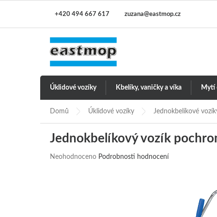
Přejít
+420 494 667 617
zuzana@eastmop.cz
na
obsah
Úklidové vozíky
Kbelíky, vaničky a víka
Mytí
Domů
Úklidové vozíky
Jednokbelíkové vozík
Jednokbelíkový vozík pochro
Průměrné
Neohodnoceno
Podrobnosti hodnocení
hodnocení
produktu
je
0,0