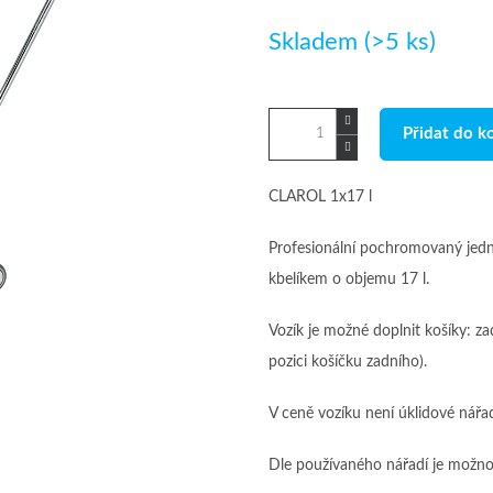
Měrná
Skladem
(>5 ks)
cena:
Přidat do k
CLAROL 1x17 l
Profesionální pochromovaný jedn
kbelíkem o objemu 17 l.
Vozík je možné doplnit košíky: za
pozici košíčku zadního).
V ceně vozíku není úklidové nářa
Dle používaného nářadí je možno