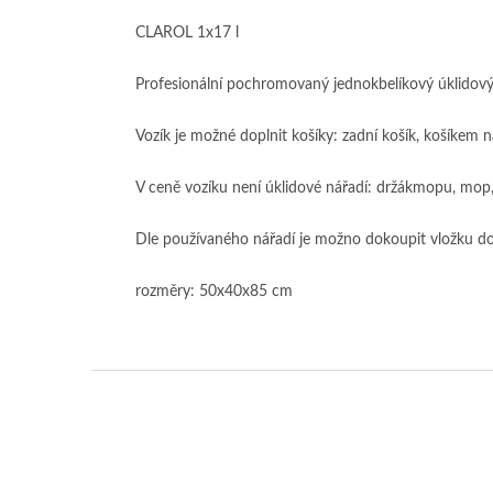
CLAROL 1x17 l
Profesionální pochromovaný jednokbelíkový úklidový
Vozík je možné doplnit košíky: zadní košík, košíkem n
V ceně vozíku není úklidové nářadí: držákmopu, mop,
Dle používaného nářadí je možno dokoupit vložku d
rozměry: 50x40x85 cm
Z
á
p
a
t