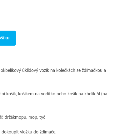
ošíku
okbelíkový úklidový vozík na kolečkách se ždímačkou a
dní košík, košíkem na vodítko nebo košík na kbelík 5l (na
dí: držákmopu, mop, tyč
 dokoupit vložku do ždímače.