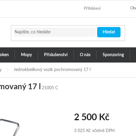
Ob
Přihlášení
Hledat
 oken
Mopy
Příslušenství
O nás
Sponzoring
y
Jednokbelíkový vozík pochromovaný 17 l
movaný 17 l
21005 C
2 500 Kč
3 025 Kč včetně DPH