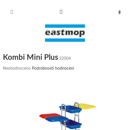
Přejít
na
obsah
NÁKUPN
KOŠÍK
Kombi Mini Plus
32004
Průměrné
Neohodnoceno
Podrobnosti hodnocení
hodnocení
produktu
je
0,0
z
5
hvězdiček.