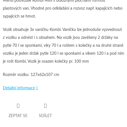
Menší podvozek Kombi Mini s odložnými plochami formou
plastových van. Vhodné pro odkládání a rozvoz např. kapajících nebo
sypajících se hmot.
Vozík obsahuje 3x vaničku Kombi. Vaničku lze jednoduše vyzvednout
z vozíku a odnést i s obsahem. Na vozík jsou zavěšeny 2 držáky na
pytle 70 l se sponkami, víky 70 l a roštem s kolečky a na druhé straně
vozíku je jeden držák pytle 120 l se sponkami a víkem 120 l a pod ním
je rošt Kombi. Vozík je osazen kolečky pr. 100 mm
Rozměr vozíku: 127x62x107 cm
Detailní informace
ZEPTAT SE
SDÍLET