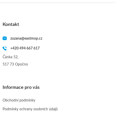
Z
á
p
a
Kontakt
t
í
zuzana
@
eastmop.cz
+420 494 667 617
Čánka 52,
517 73 Opočno
Informace pro vás
Obchodní podmínky
Podmínky ochrany osobních údajů