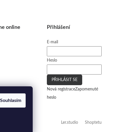
me online
Přihlášení
E-mail
Heslo
PŘIHLÁSIT SE
Nová registrace
Zapomenuté
heslo
Souhlasím
Vytvořilo
Ler.studio
na
Shoptetu