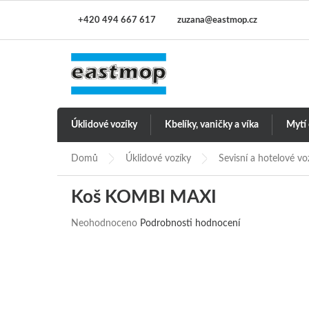
Přejít
+420 494 667 617
zuzana@eastmop.cz
na
obsah
Úklidové vozíky
Kbelíky, vaničky a víka
Mytí
Domů
Úklidové vozíky
Sevisní a hotelové vo
Koš KOMBI MAXI
Průměrné
Neohodnoceno
Podrobnosti hodnocení
hodnocení
produktu
je
0,0