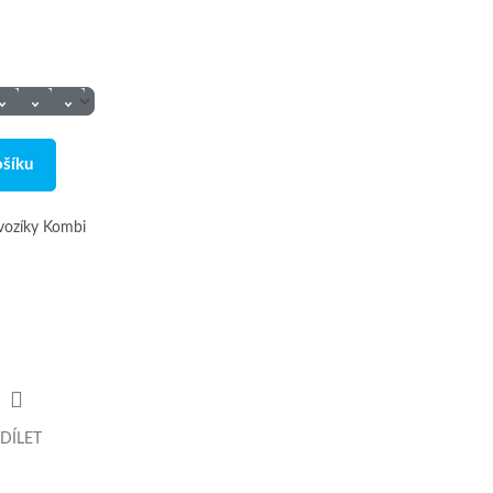
ošíku
vozíky Kombi
DÍLET