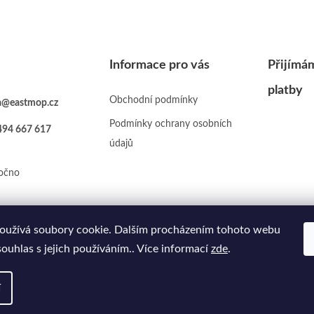
Informace pro vás
Přijímá
platby
Obchodní podmínky
a
@
eastmop.cz
Podmínky ochrany osobních
494 667 617
údajů
očno
oužívá soubory cookie. Dalším procházením tohoto webu
souhlas s jejich používáním.. Více informací
zde
.
í