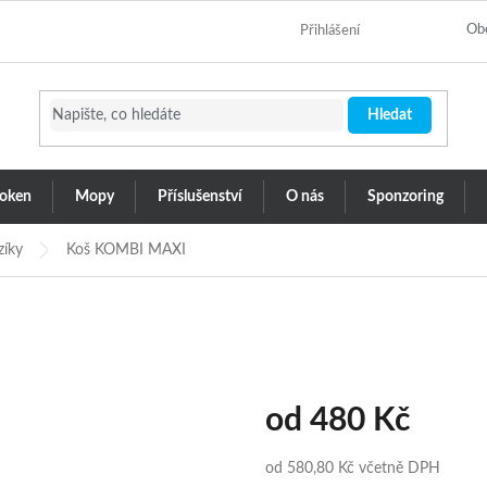
Ob
Přihlášení
Hledat
 oken
Mopy
Příslušenství
O nás
Sponzoring
zíky
Koš KOMBI MAXI
od
480 Kč
od
580,80 Kč
včetně DPH