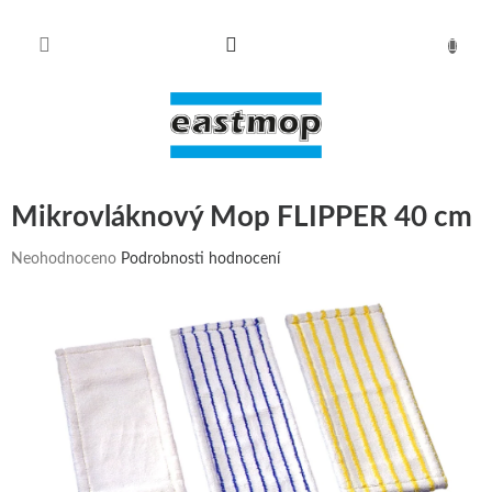
Přejít
na
obsah
NÁKUPN
KOŠÍK
Mikrovláknový Mop FLIPPER 40 cm
Průměrné
Neohodnoceno
Podrobnosti hodnocení
hodnocení
produktu
je
0,0
z
5
hvězdiček.