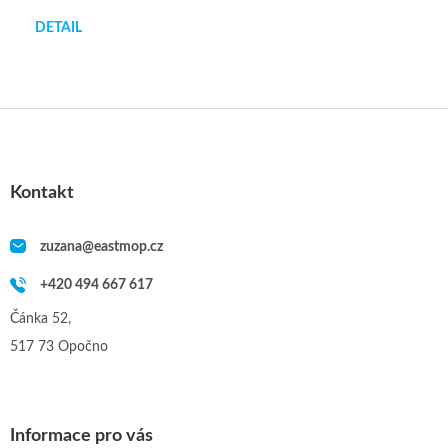
DETAIL
Z
á
p
a
Kontakt
t
í
zuzana
@
eastmop.cz
+420 494 667 617
Čánka 52,
517 73 Opočno
Informace pro vás