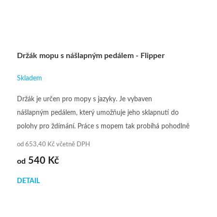
Držák mopu s nášlapným pedálem - Flipper
Skladem
Držák je určen pro mopy s jazyky. Je vybaven
nášlapným pedálem, který umožňuje jeho sklapnutí do
polohy pro ždímání. Práce s mopem tak probíhá pohodlně
bez dotyku rukou. K...
od 653,40 Kč včetně DPH
540 Kč
od
DETAIL