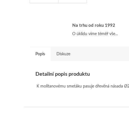
Na trhu od roku 1992
O úklidu víme téměř vše...
Popis
Diskuze
Detailní popis produktu
K molitanovému smetáku pasuje dřevěná násada Ø
Z
á
p
a