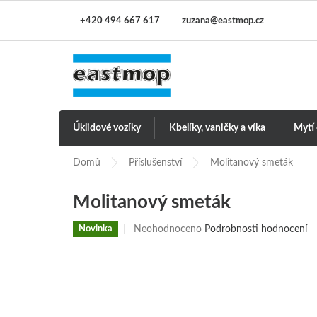
Přejít
+420 494 667 617
zuzana@eastmop.cz
na
obsah
Úklidové vozíky
Kbelíky, vaničky a víka
Mytí
Domů
Příslušenství
Molitanový smeták
Molitanový smeták
Průměrné
Novinka
Neohodnoceno
Podrobnosti hodnocení
hodnocení
produktu
je
0,0