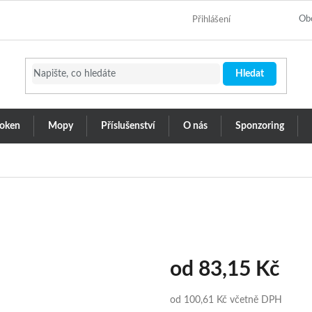
Ob
Přihlášení
Hledat
 oken
Mopy
Příslušenství
O nás
Sponzoring
od
83,15 Kč
od
100,61 Kč
včetně DPH