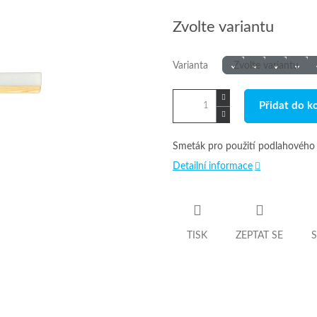
Měrná
Zvolte variantu
cena:
Varianta
Přidat do k
Smeták pro použití podlahového 
Detailní informace
TISK
ZEPTAT SE
S