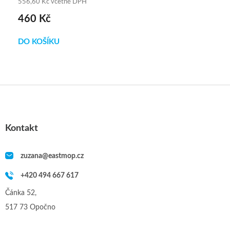
556,60 Kč včetně DPH
460 Kč
DO KOŠÍKU
Z
á
p
a
Kontakt
t
í
zuzana
@
eastmop.cz
+420 494 667 617
Čánka 52,
517 73 Opočno