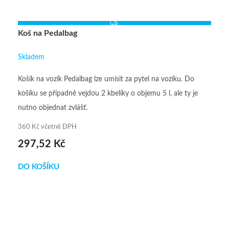
Z
Koš na Pedalbag
D
A
Skladem
R
Košík na vozík Pedalbag lze umísit za pytel na vozíku. Do
M
košíku se případně vejdou 2 kbelíky o objemu 5 l, ale ty je
A
nutno objednat zvlášť.
360 Kč včetně DPH
297,52 Kč
DO KOŠÍKU