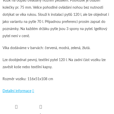
Vozík na odpad ovládaný nožním pedálem. Podvozek je osazen
kolečky pr. 75 mm. Velice pohodlné ovládání nohou bez nutnosti
dotýkat se víka rukou. Slouží k instalaci pytlů 120 l, ale lze objednat i
jako variantu na pytle 70 l. Případnou preferenci prosím zapsat do
poznámky. Na každém držáku pytle jsou 3 spony na pytel. Igelitový
pytel není v ceně.
Víka dodáváme v barvách: červená, modrá, zelená, žlutá.
Lze doobjednat pevný, textilní pytel 120 l. Na zadní část vozíku lze
zavěsit koše nebo textilní kapsy.
Rozměr vozíku: 116x51x108 cm
Detailní informace