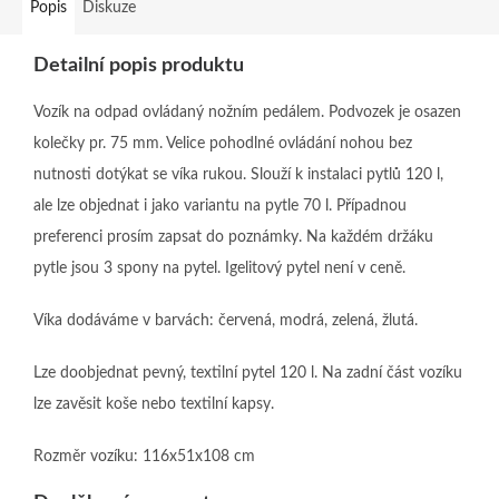
Popis
Diskuze
Detailní popis produktu
Vozík na odpad ovládaný nožním pedálem. Podvozek je osazen
kolečky pr. 75 mm. Velice pohodlné ovládání nohou bez
nutnosti dotýkat se víka rukou. Slouží k instalaci pytlů 120 l,
ale lze objednat i jako variantu na pytle 70 l. Případnou
preferenci prosím zapsat do poznámky. Na každém držáku
pytle jsou 3 spony na pytel. Igelitový pytel není v ceně.
Víka dodáváme v barvách: červená, modrá, zelená, žlutá.
Lze doobjednat pevný, textilní pytel 120 l. Na zadní část vozíku
lze zavěsit koše nebo textilní kapsy.
Rozměr vozíku: 116x51x108 cm