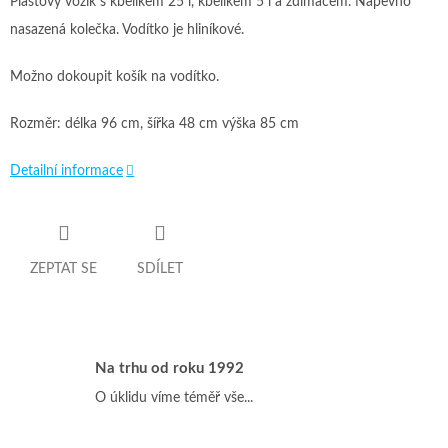
Plastový vozík s kbelíkem 25 l, kbelíkem 5 l a ždímačem. Napevno
nasazená kolečka. Vodítko je hliníkové.
Možno dokoupit košík na vodítko.
Rozměr: délka 96 cm, šířka 48 cm výška 85 cm
Detailní informace
ZEPTAT SE
SDÍLET
Na trhu od roku 1992
O úklidu víme téměř vše...