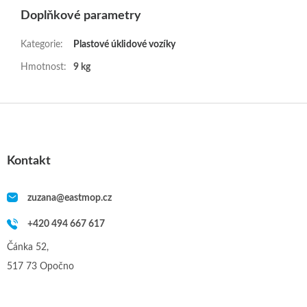
Doplňkové parametry
Kategorie
:
Plastové úklidové vozíky
Hmotnost
:
9 kg
Z
á
p
a
Kontakt
t
í
zuzana
@
eastmop.cz
+420 494 667 617
Čánka 52,
517 73 Opočno