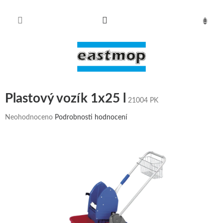
Přejít
na
obsah
NÁKUPN
KOŠÍK
Plastový vozík 1x25 l
21004 PK
Průměrné
Neohodnoceno
Podrobnosti hodnocení
hodnocení
produktu
je
0,0
z
5
hvězdiček.