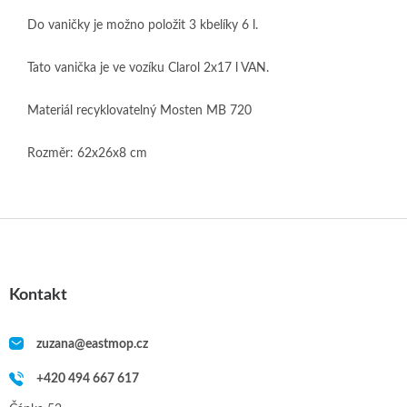
Do vaničky je možno položit 3 kbelíky 6 l.
Tato vanička je ve vozíku Clarol 2x17 l VAN.
Materiál recyklovatelný Mosten MB 720
Rozměr: 62x26x8 cm
Z
á
p
a
Kontakt
t
í
zuzana
@
eastmop.cz
+420 494 667 617