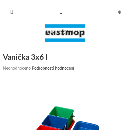
Přejít
na
obsah
NÁKUPN
KOŠÍK
Vanička 3x6 l
Průměrné
Neohodnoceno
Podrobnosti hodnocení
hodnocení
produktu
je
0,0
z
5
hvězdiček.