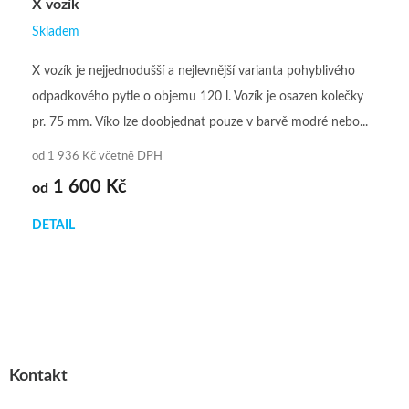
X vozík
Skladem
Průměrné
hodnocení
X vozík je nejjednodušší a nejlevnější varianta pohyblivého
produktu
odpadkového pytle o objemu 120 l. Vozík je osazen kolečky
je
pr. 75 mm. Víko lze doobjednat pouze v barvě modré nebo...
5,0
od 1 936 Kč včetně DPH
z
1 600 Kč
od
5
hvězdiček.
DETAIL
Z
á
p
a
Kontakt
t
í