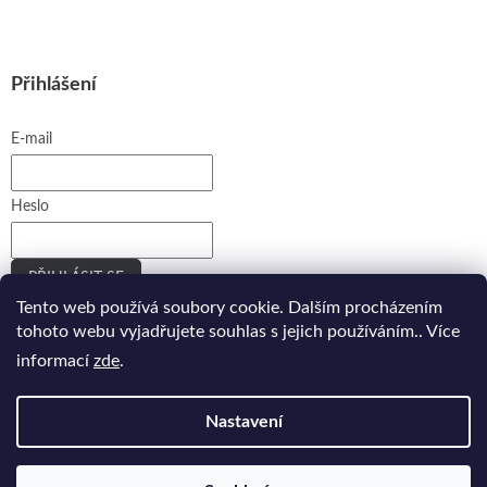
Přihlášení
E-mail
Heslo
PŘIHLÁSIT SE
Tento web používá soubory cookie. Dalším procházením
Nová registrace
Zapomenuté heslo
tohoto webu vyjadřujete souhlas s jejich používáním.. Více
informací
zde
.
Vytvořilo
Ler.studio
na
Shoptetu
Nastavení