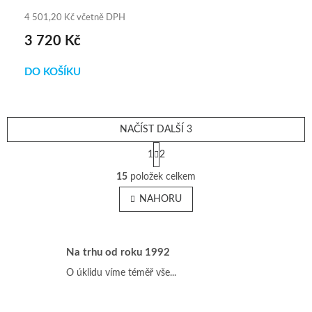
4 501,20 Kč včetně DPH
3 720 Kč
DO KOŠÍKU
NAČÍST DALŠÍ 3
S
1
2
t
O
r
15
položek celkem
v
á
n
l
NAHORU
k
á
o
d
v
a
á
c
Na trhu od roku 1992
n
í
í
O úklidu víme téměř vše...
p
r
v