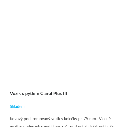
Vozík s pytlem Clarol Plus III
Skladem
Kovový pochromovaný vozík s kolečky pr. 75 mm. V ceně
vozíku: podvozek s vodítkem, rošt pod pytel, držák pytle, 3x