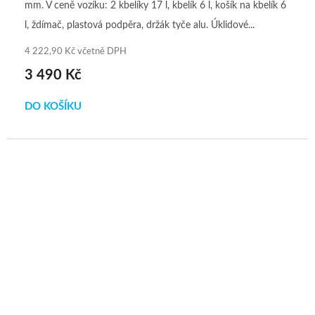
mm. V ceně vozíku: 2 kbelíky 17 l, kbelík 6 l, košík na kbelík 6
l, ždímač, plastová podpěra, držák tyče alu. Úklidové...
4 222,90 Kč včetně DPH
3 490 Kč
DO KOŠÍKU