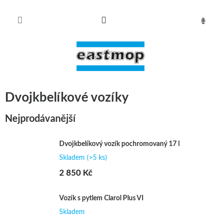
Přejít
na
obsah
NÁKUPN
KOŠÍK
Dvojkbelíkové vozíky
Nejprodávanější
Dvojkbelíkový vozík pochromovaný 17 l
Skladem
(>5 ks)
2 850 Kč
Vozík s pytlem Clarol Plus VI
Skladem