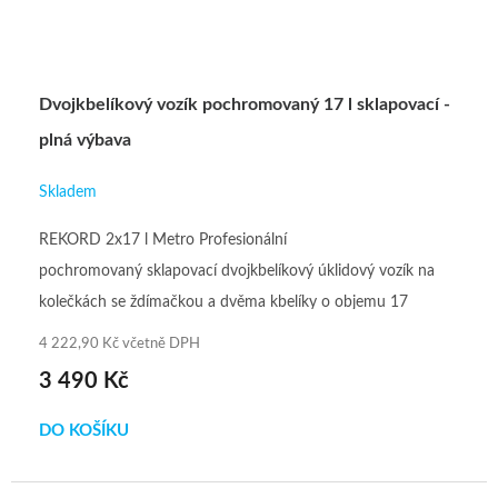
Dvojkbelíkový vozík pochromovaný 17 l sklapovací -
plná výbava
Skladem
REKORD 2x17 l Metro Profesionální
pochromovaný sklapovací dvojkbelíkový úklidový vozík na
kolečkách se ždímačkou a dvěma kbelíky o objemu 17
l. Vylepšen většími...
4 222,90 Kč včetně DPH
3 490 Kč
DO KOŠÍKU