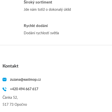
k
Široký sortiment
y
Jde nám totiž o dokonalý úklid
v
ý
p
i
Rychlé dodání
s
Dodání rychlostí světla
u
Z
á
p
a
Kontakt
t
í
zuzana
@
eastmop.cz
+420 494 667 617
Čánka 52,
517 73 Opočno