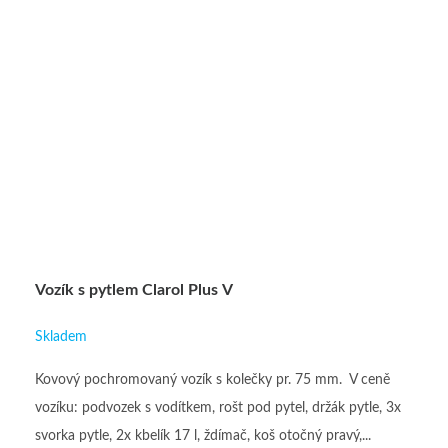
Vozík s pytlem Clarol Plus V
Skladem
Kovový pochromovaný vozík s kolečky pr. 75 mm. V ceně
vozíku: podvozek s vodítkem, rošt pod pytel, držák pytle, 3x
svorka pytle, 2x kbelík 17 l, ždímač, koš otočný pravý,...