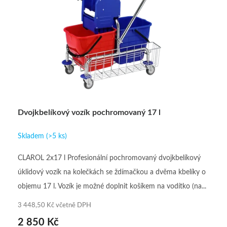
ů
r
o
d
u
k
t
ů
Dvojkbelíkový vozík pochromovaný 17 l
Skladem
(>5 ks)
CLAROL 2x17 l Profesionální pochromovaný dvojkbelíkový
úklidový vozík na kolečkách se ždímačkou a dvěma kbelíky o
objemu 17 l. Vozík je možné doplnit košíkem na vodítko (na...
3 448,50 Kč včetně DPH
2 850 Kč